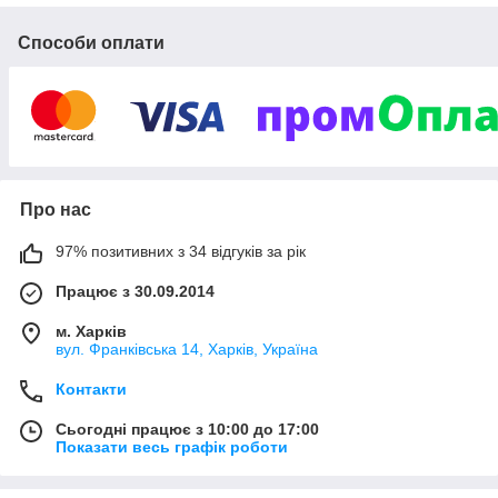
профессиональные моющие средства серии "Белизна /
Білизна", крема, жидкое мыло, средства дезинфекции,
Способи оплати
стерилизации и рентген пленку.
Преимущества интернет-магазин «Профи
плюс»:
Работаем напрямую с производителем,
Працюємо офіційно, укладаємо договори на
тривалий обслуговування.
Про нас
При покупці засобів для дезінфекції і стерилізації
надаємо на вимогу (сертифікат якості, методичні
97% позитивних з 34 відгуків за рік
матеріали, висновок державної санітарно-
епідеміологічної експертизи (СЕС)
Працює з 30.09.2014
м. Харків
вул. Франківська 14, Харків, Україна
Контакти
Сьогодні працює з 10:00 до 17:00
Показати весь графік роботи