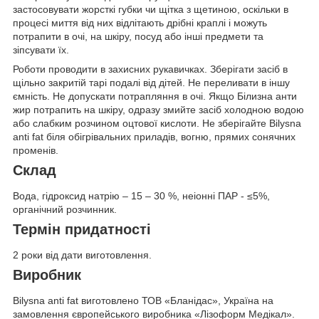
застосовувати жорсткі губки чи щітка з щетиною, оскільки в
процесі миття від них відлітають дрібні краплі і можуть
потрапити в очі, на шкіру, посуд або інші предмети та
зіпсувати їх.
Роботи проводити в захисних рукавичках. Зберігати засіб в
щільно закритій тарі подалі від дітей. Не переливати в іншу
ємність. Не допускати потрапляння в очі. Якщо Білизна анти
жир потрапить на шкіру, одразу змийте засіб холодною водою
або слабким розчином оцтової кислоти. Не зберігайте Bilysna
anti fat біля обігрівальних приладів, вогню, прямих сонячних
променів.
Склад
Вода, гідроксид натрію – 15 – 30 %, неіонні ПАР - ≤5%,
органічний розчинник.
Термін придатності
2 роки від дати виготовлення.
Виробник
Bilysna anti fat виготовлено ТОВ «Бланідас», Україна на
замовлення європейського виробника «Лізоформ Медікал».