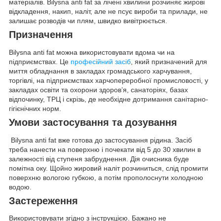
матеріалів. Bilysna anti fat за лічені хвилини розчиняє жирові
відкладення, накип, наліт, але не псує вироби та прилади, не
залишає розводів чи плям, швидко вивітрюється.
Призначення
Bilysna anti fat можна використовувати вдома чи на
підприємствах. Це
професійний засіб
, який призначений для
миття обладнання в закладах громадського харчування,
торгівлі, на підприємствах харчопереробної промисловості, у
закладах освіти та охорони здоров’я, санаторіях, базах
відпочинку, ТРЦ і скрізь, де необхідне дотримання санітарно-
гігієнічних норм.
Умови застосування та дозування
Bilysna anti fat вже готова до застосування рідина. Засіб
треба нанести на поверхню і почекати від 5 до 30 хвилин в
залежності від ступеня забруднення. Дія очисника буде
помітна оку. Щойно жировий наліт розчиниться, слід промити
поверхню вологою губкою, а потім прополоснути холодною
водою.
Застереження
Використовувати згідно з інструкцією. Бажано не