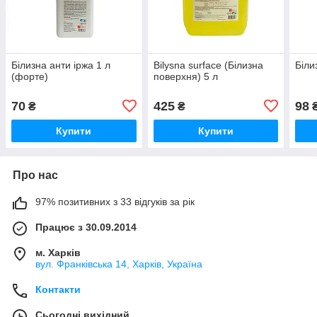
Білизна анти іржа 1 л
Bilysna surface (Білизна
Біли
(форте)
поверхня) 5 л
70
425
98
₴
₴
Купити
Купити
Про нас
97% позитивних з 33 відгуків за рік
Працює з 30.09.2014
м. Харків
вул. Франківська 14, Харків, Україна
Контакти
Сьогодні вихідний