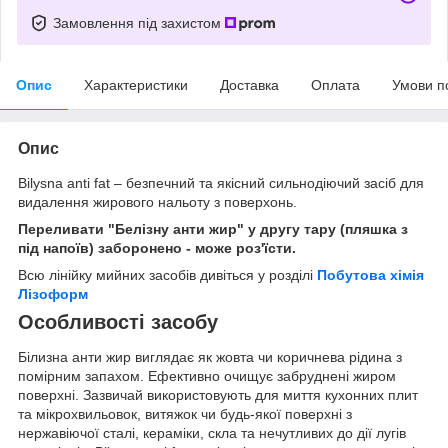
Замовлення під захистом
Опис
Характеристики
Доставка
Оплата
Умови п
Опис
Bilysna anti fat – безпечний та якісний сильнодіючий засіб для
видалення жирового нальоту з поверхонь.
Переливати "Белізну анти жир" у другу тару (пляшка з
під напоїв) заборонено - може роз'їсти.
Всю лінійку мийних засобів дивіться у розділі
Побутова хімія
Лізоформ
Особливості засобу
Білизна анти жир виглядає як жовта чи коричнева рідина з
помірним запахом. Ефективно очищує забруднені жиром
поверхні. Зазвичай використовують для миття кухонних плит
та мікрохвильовок, витяжок чи будь-якої поверхні з
нержавіючої сталі, кераміки, скла та нечутливих до дії лугів