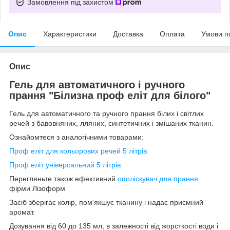
Замовлення під захистом
Опис
Характеристики
Доставка
Оплата
Умови п
Опис
Гель для автоматичного і ручного
прання "Білизна проф еліт для білого"
Гель для автоматичного та ручного прання білих і світлих
речей з бавовняних, лляних, синтетичних і змішаних тканин.
Ознайомтеся з аналогічними товарами:
Проф еліт для кольорових речей 5 літрів
Проф еліт універсальний 5 літрів
Перегляньте також ефективний
ополіскувач для прання
фірми Лізоформ
Засіб зберігає колір, пом'якшує тканину і надає приємний
аромат.
Дозування від 60 до 135 мл, в залежності від жорсткості води і