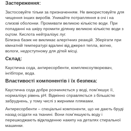
Застереження:
Застосовуйте тільки за призначенням. Не використовуйте для
чищення інших виробів. Уникайте потрапляння в очі і на
слизові оболонки. Промивати великою кількістю води. При
попаданні на шкіру промити ділянку великою кількістю води з
оцтом. Кислота нейтралізує луг.
Білизна базик не викликає алергічних реакцій. Зберігати при
кімнатній температурі вдалині від джерел тепла, вогню,
вологи, недоступному для дітей місці.
Склад:
Каустична сода, антиресорбенти, комплексоутворювач,
інгібітори, вода.
Властивості компонентів і їх безпека:
Каустична сода добре розчиняється у воді, пом'якшує її,
нормалізує рівень pH. Відмінно справляється з більшістю
забруднень, у тому числі з жирними плямами.
Антиресорбенти – спеціальні компоненти, що не дають бруді
назад осідати на тканині. Вони пом'якшують воду і
перешкоджають відкладенню накипу на деталях стиральної
машинки.