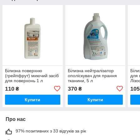
Білизна поверхню
Білизна нейтралізатор
Біли
(грейпфрут) миючий засіб
ополіскувач для прання
для 
для поверхонь 1 л
тканини, 5 л
Лізо
110
370
105
₴
₴
Купити
Купити
Про нас
97% позитивних з 33 відгуків за рік