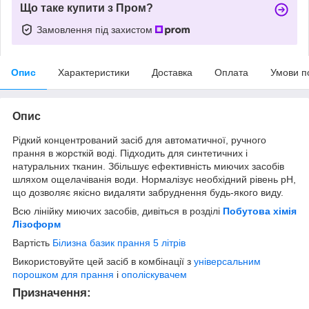
Що таке купити з Пром?
Замовлення під захистом
Опис
Характеристики
Доставка
Оплата
Умови п
Опис
Рідкий концентрований засіб для автоматичної, ручного
прання в жорсткій воді. Підходить для синтетичних і
натуральних тканин. Збільшує ефективність миючих засобів
шляхом ощелачіванія води. Нормалізує необхідний рівень pH,
що дозволяє якісно видаляти забруднення будь-якого виду.
Всю лінійку миючих засобів, дивіться в розділі
Побутова хімія
Лізоформ
Вартість
Білизна базик прання 5 літрів
Використовуйте цей засіб в комбінації з
універсальним
порошком для прання
і
ополіскувачем
Призначення: