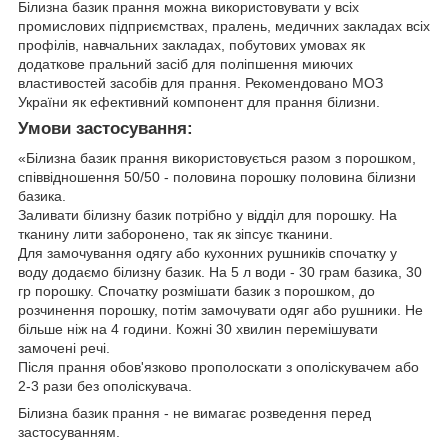
Білизна базик прання можна використовувати у всіх
промислових підприємствах, пралень, медичних закладах всіх
профілів, навчальних закладах, побутових умовах як
додаткове пральний засіб для поліпшення миючих
властивостей засобів для прання. Рекомендовано МОЗ
України як ефективний компонент для прання білизни.
Умови застосування:
«Білизна базик прання використовується разом з порошком,
співвідношення 50/50 - половина порошку половина білизни
базика.
Заливати білизну базик потрібно у відділ для порошку. На
тканину лити заборонено, так як зіпсує тканини.
Для замочування одягу або кухонних рушників спочатку у
воду додаємо білизну базик. На 5 л води - 30 грам базика, 30
гр порошку. Спочатку розмішати базик з порошком, до
розчинення порошку, потім замочувати одяг або рушники. Не
більше ніж на 4 години. Кожні 30 хвилин перемішувати
замочені речі.
Після прання обов'язково прополоскати з ополіскувачем або
2-3 рази без ополіскувача.
Білизна базик прання - не вимагає розведення перед
застосуванням.