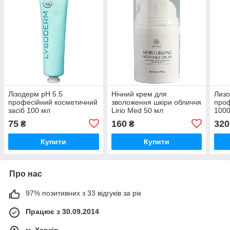
Лізодерм рН 5.5
Нічний крем для
Лизо
професійний косметичний
зволоження шкіри обличчя
проф
засіб 100 мл
Lirio Med 50 мл
100
75
160
320
₴
₴
Купити
Купити
Про нас
97% позитивних з 33 відгуків за рік
Працює з 30.09.2014
м. Харків