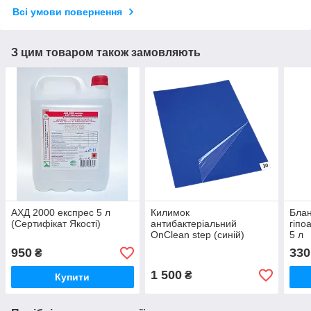
Всі умови повернення
З цим товаром також замовляють
АХД 2000 експрес 5 л
Килимок
Бла
(Сертифікат Якості)
антибактеріальний
гіпо
OnClean step (синій)
5 л
950
330
₴
1 500
₴
Купити