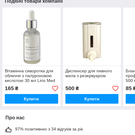
Подібні товари компанії
Вітамінна сиворотка для
Диспенсер для пивного
Бла
обличчя з гіалуроновою
мила з резервуаром
проф
кислотою 30 мл Lirio Med
500 
165
500
85
₴
₴
Купити
Купити
Про нас
97% позитивних з 34 відгуків за рік