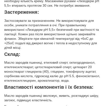
необхідну кількість крему. Масажними рухами «Лизодерм pH
5,5» втирають протягом 30 сек. Не потребує змивання.
Застереження:
Застосовувати за призначенням. Не використовувати для
особи, уникати потрапляння в очі. При правильному
використанні «Лизодерм pH 5,5» безпечний при вагітності та
лактації. Кожен раз після використання щільно закривайте
флакон. Зберігати при кімнатній температурі від +6
о
С до
+25
о
С подалі від джерел вогню і тепла в недоступному для
дітей місці.
Склад:
Масло зародків пшениці, етиловий спирт, октилдодеканол,
етилгексилстеарат, цетостеариловий спирт, цетеарет 20
моностеарат глицерила (40), гліцерин, токоферолу ацетат,
сорбінова кислота, гідроксид калію до pH 5.5, феноксіетанол,
етилгексилглицерин, ароматизатор, вода.
Властивості компонентів і їх безпека:
Масло зародків пшениці зволожує, живить, розгладжує шкіру,
загоює, підвищує еластичність.