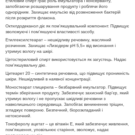
Етиловий спирт грає роль емульгатора і консерванту,
запобігаючи розшарування продукту і роблячи його
однорідним. Захищає емульсію від розмноження бактерій
після розкриття флакона.
Октилдодеканол діє як пом'якшувальний компонент. Підвищує
зволожуючі і пом'якшуючі властивості засобу.
Етилгексилстеарат – нешкідливу речовину, масляний
розчинник. Захищає «Лизодерм pH 5,5» від висихання і
утримує вологу на шкірі.
Цетостериловий спирт використовується як загустець. Надає
пом'якшувальну дію.
Цитеарет 20 – синтетична речовина, що підвищує проникність
шкіри. Нешкідливий в наявної концентрації.
Моностеарат глицерила – безбарвний емульгатор. Підвищує
термін зберігання продукту. Забезпечує захисний бар'єр, який
утримує вологу і не пропускає шкідливі речовини з
навколишнього середовища. Запобігає виникненню тріщин,
згладжує поверхню. Безпечний, біорозкладаний і
нетоксичний.
Токоферолу ацетат – це вітамін Е, який забезпечує живлення,
пом'якшення, уповільнює старіння, зволожує, надає