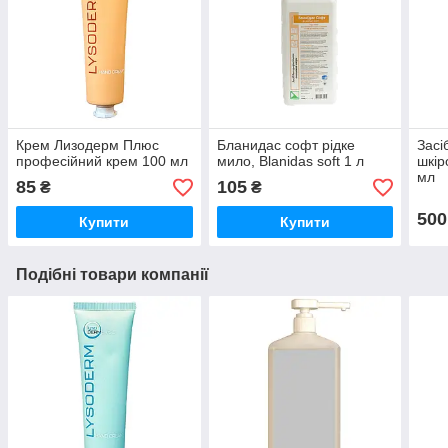
Крем Лизодерм Плюс
Бланидас софт рідке
Засі
професійний крем 100 мл
мило, Blanidas soft 1 л
шкір
мл
85
105
₴
₴
500
Купити
Купити
Подібні товари компанії