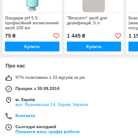
Лізодерм рН 5.5
"Віпасепт" засіб для
Біли
професійний косметичний
дезінфекцій, 5 л
(мию
засіб 100 мл
посу
75
1 445
1 1
₴
₴
Купити
Купити
Про нас
97% позитивних з 33 відгуків за рік
Працює з 30.09.2014
м. Харків
вул. Франківська 14, Харків, Україна
Контакти
Сьогодні вихідний
Показати весь графік роботи