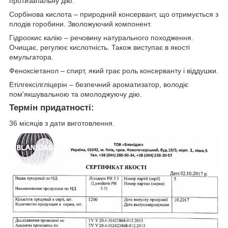
протизапальну дію.
Сорбінова кислота – природний консервант, що отримується з
плодів горобини. Зволожуючий компонент.
Гідроокис калію – речовину натурального походження.
Очищає, регулює кислотність. Також виступає в якості
емульгатора.
Феноксіетанол – спирт, який грає роль консерванту і віддушки.
Етілгексілгліцерін – безпечний ароматизатор, володіє
пом'якшувальною та омолоджуючу дію.
Термін придатності:
36 місяців з дати виготовлення.